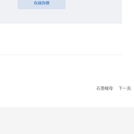
在線詢價
石墨螺母
下一頁