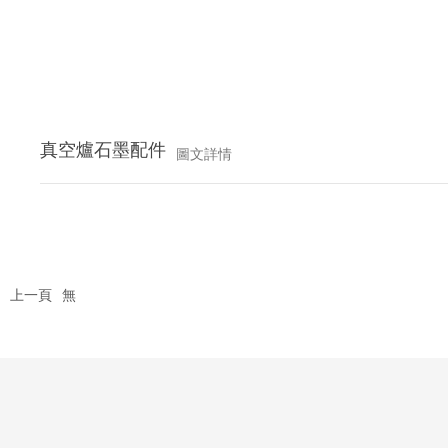
真空爐石墨配件
圖文詳情
上一頁
無