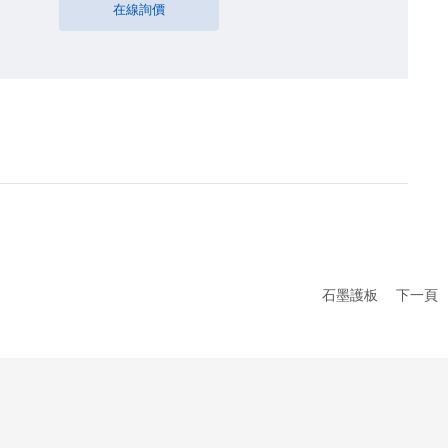
在線詢價
石墨護板
下一頁