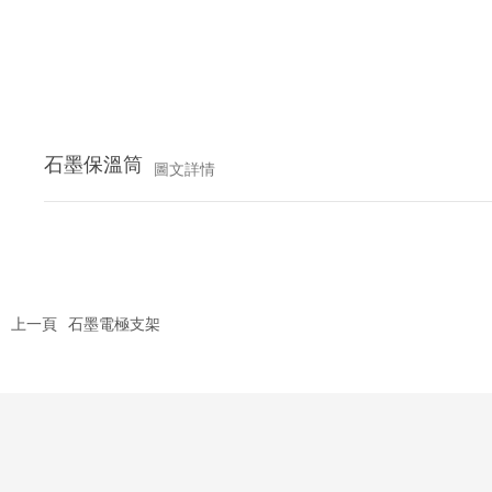
石墨保溫筒
圖文詳情
上一頁
石墨電極支架