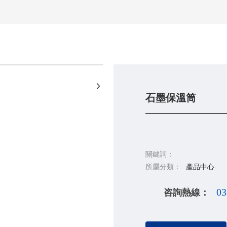
+
石墨保溫筒
關鍵詞：
所屬分類：
產品中心
咨詢熱線：
0