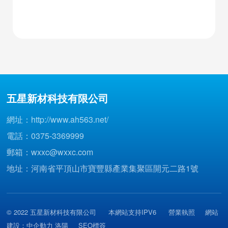
五星新材科技有限公司
網址：
http://www.ah563.net/
電話：
0375-3369999
郵箱：
wxxc@wxxc.com
地址：河南省平頂山市寶豐縣產業集聚區開元二路1號
© 2022 五星新材科技有限公司
本網站支持IPV6
營業執照
網站
建設：
中企動力
洛陽
SEO標簽